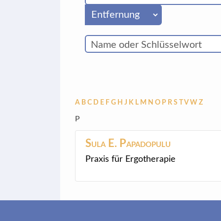
A
B
C
D
E
F
G
H
J
K
L
M
N
O
P
R
S
T
V
W
Z
P
Sula E.
Papadopulu
Praxis für Ergotherapie