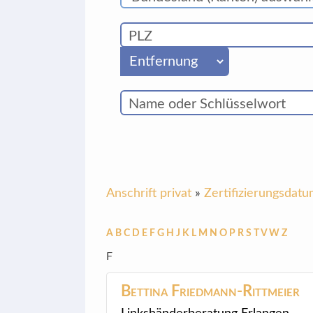
Anschrift privat
»
Zertifizierungsdat
A
B
C
D
E
F
G
H
J
K
L
M
N
O
P
R
S
T
V
W
Z
F
Bettina
Friedmann-Rittmeier