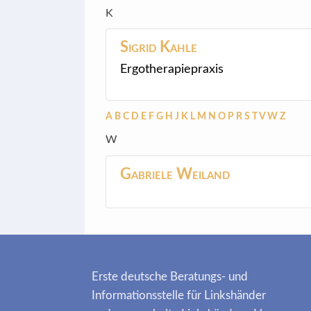
K
Sigrid
Kahle
Ergotherapiepraxis
A
B
C
D
E
F
G
H
J
K
L
M
N
O
P
R
S
T
V
W
Z
W
Gabriele
Weiland
Erste deutsche Beratungs- und
Informationsstelle für Linkshänder