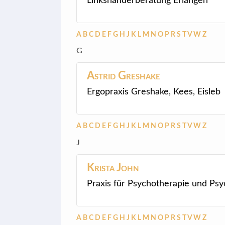
Linkshänderberatung Erlangen
A
B
C
D
E
F
G
H
J
K
L
M
N
O
P
R
S
T
V
W
Z
G
Astrid
Greshake
Ergopraxis Greshake, Kees, Eisleb
A
B
C
D
E
F
G
H
J
K
L
M
N
O
P
R
S
T
V
W
Z
J
Krista
John
Praxis für Psychotherapie und Ps
A
B
C
D
E
F
G
H
J
K
L
M
N
O
P
R
S
T
V
W
Z