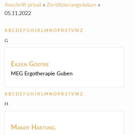
Anschrift privat
»
Zertifizierungsdatum
»
05.11.2022
A
B
C
D
E
F
G
H
J
K
L
M
N
O
P
R
S
T
V
W
Z
G
Eileen
Gödtke
MEG Ergotherapie Guben
A
B
C
D
E
F
G
H
J
K
L
M
N
O
P
R
S
T
V
W
Z
H
Mandy
Hartung