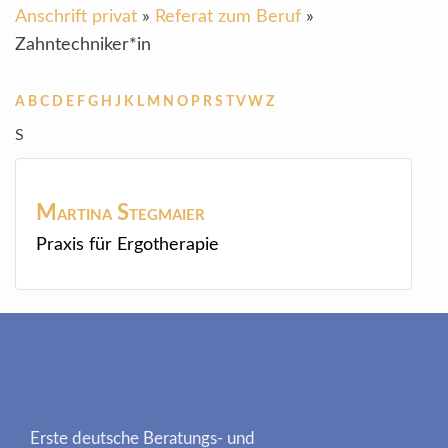
Anschrift privat
»
Referat zum Beruf
»
Zahntechniker*in
A
B
C
D
E
F
G
H
J
K
L
M
N
O
P
R
S
T
V
W
Z
S
Martina
Stegmaier
Praxis für Ergotherapie
Erste deutsche Beratungs- und