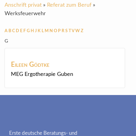
Anschrift privat
»
Referat zum Beruf
»
Werksfeuerwehr
A
B
C
D
E
F
G
H
J
K
L
M
N
O
P
R
S
T
V
W
Z
G
Eileen
Gödtke
MEG Ergotherapie Guben
Erste deutsche Beratungs- und