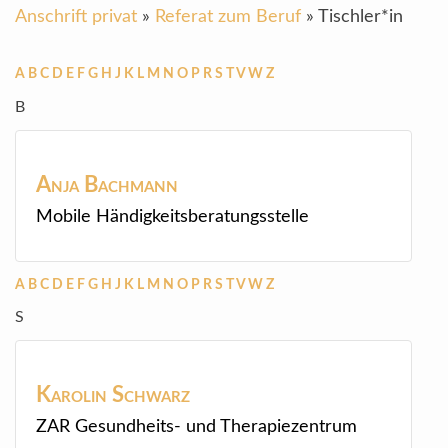
Anschrift privat
»
Referat zum Beruf
»
Tischler*in
A
B
C
D
E
F
G
H
J
K
L
M
N
O
P
R
S
T
V
W
Z
B
Anja
Bachmann
Mobile Händigkeitsberatungsstelle
A
B
C
D
E
F
G
H
J
K
L
M
N
O
P
R
S
T
V
W
Z
S
Karolin
Schwarz
ZAR Gesundheits- und Therapiezentrum