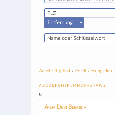
Anschrift privat
»
Zertifizierungsdat
A
B
C
D
E
F
G
H
J
K
L
M
N
O
P
R
S
T
V
W
Z
B
Anja Devi
Blersch