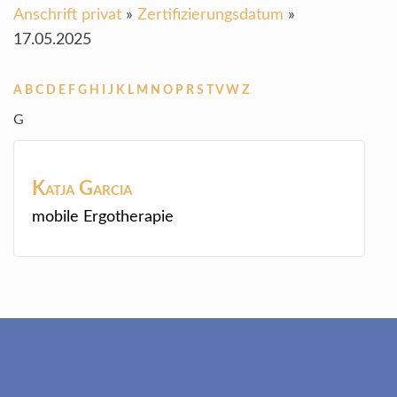
Anschrift privat
»
Zertifizierungsdatum
»
17.05.2025
A
B
C
D
E
F
G
H
I
J
K
L
M
N
O
P
R
S
T
V
W
Z
G
Katja
Garcia
mobile Ergotherapie