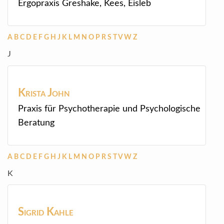
Ergopraxis Greshake, Kees, Eisleb
A
B
C
D
E
F
G
H
J
K
L
M
N
O
P
R
S
T
V
W
Z
J
Krista
John
Praxis für Psychotherapie und Psychologische
Beratung
A
B
C
D
E
F
G
H
J
K
L
M
N
O
P
R
S
T
V
W
Z
K
Sigrid
Kahle