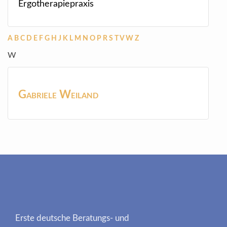
Ergotherapiepraxis
A
B
C
D
E
F
G
H
J
K
L
M
N
O
P
R
S
T
V
W
Z
W
Gabriele
Weiland
Erste deutsche Beratungs- und