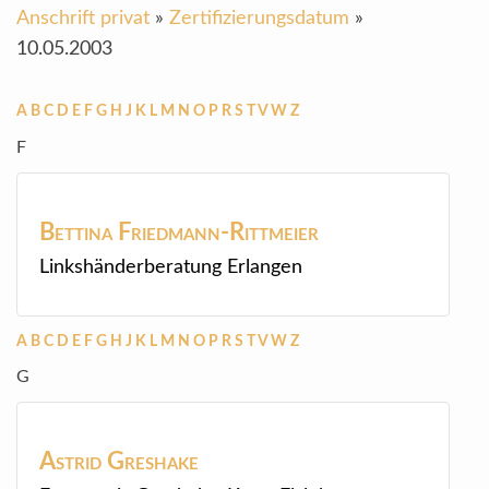
Anschrift privat
»
Zertifizierungsdatum
»
10.05.2003
A
B
C
D
E
F
G
H
J
K
L
M
N
O
P
R
S
T
V
W
Z
F
Bettina
Friedmann-Rittmeier
Linkshänderberatung Erlangen
A
B
C
D
E
F
G
H
J
K
L
M
N
O
P
R
S
T
V
W
Z
G
Astrid
Greshake