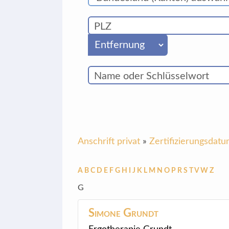
Anschrift privat
»
Zertifizierungsdat
A
B
C
D
E
F
G
H
I
J
K
L
M
N
O
P
R
S
T
V
W
Z
G
Simone
Grundt