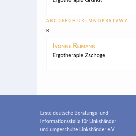
Ergotherapie Grundt
A
B
C
D
E
F
G
H
I
J
K
L
M
N
O
P
R
S
T
V
W
Z
R
Ivonne
Reimann
Ergotherapie Zschoge
Erste deutsche Beratungs- und
Informationsstelle für Linkshänder
und umgeschulte Linkshänder e.V.