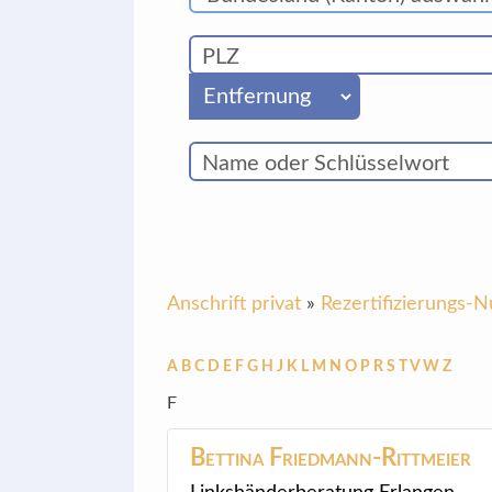
Anschrift privat
»
Rezertifizierungs
A
B
C
D
E
F
G
H
J
K
L
M
N
O
P
R
S
T
V
W
Z
F
Bettina
Friedmann-Rittmeier