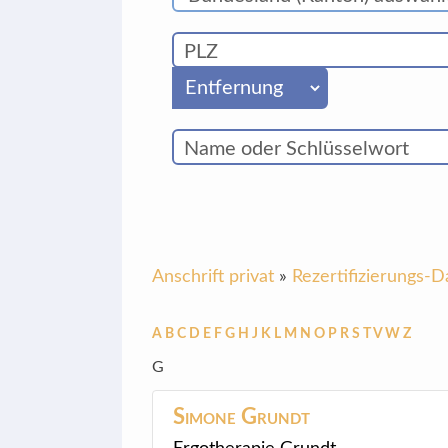
Anschrift privat
»
Rezertifizierungs-
A
B
C
D
E
F
G
H
J
K
L
M
N
O
P
R
S
T
V
W
Z
G
Simone
Grundt