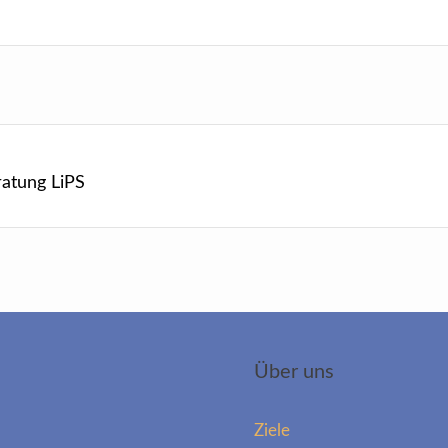
ratung LiPS
Über uns
Ziele