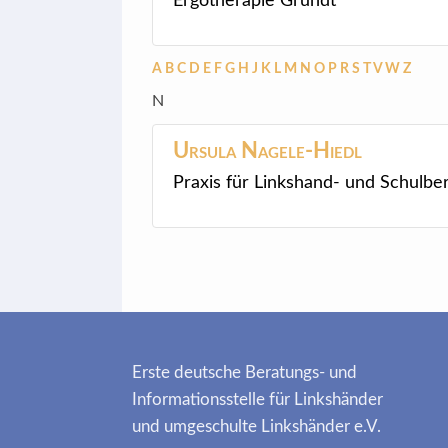
Ergotherapie Grundt
A
B
C
D
E
F
G
H
J
K
L
M
N
O
P
R
S
T
V
W
Z
N
Ursula
Nagele-Hiedl
Praxis für Linkshand- und Schulbe
Erste deutsche Beratungs- und
Informationsstelle für Linkshänder
und umgeschulte Linkshänder e.V.