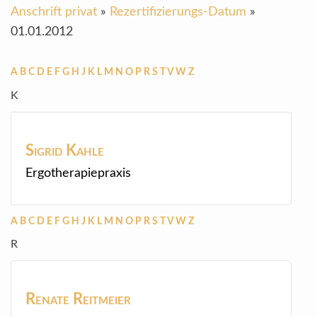
Anschrift privat
»
Rezertifizierungs-Datum
»
01.01.2012
A
B
C
D
E
F
G
H
J
K
L
M
N
O
P
R
S
T
V
W
Z
K
Sigrid
Kahle
Ergotherapiepraxis
A
B
C
D
E
F
G
H
J
K
L
M
N
O
P
R
S
T
V
W
Z
R
Renate
Reitmeier