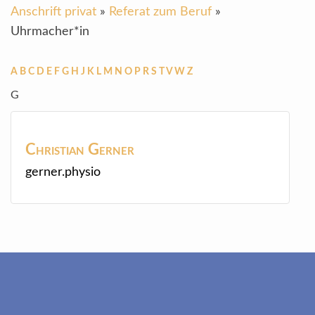
Anschrift privat
»
Referat zum Beruf
»
Uhrmacher*in
A
B
C
D
E
F
G
H
J
K
L
M
N
O
P
R
S
T
V
W
Z
G
Christian
Gerner
gerner.physio