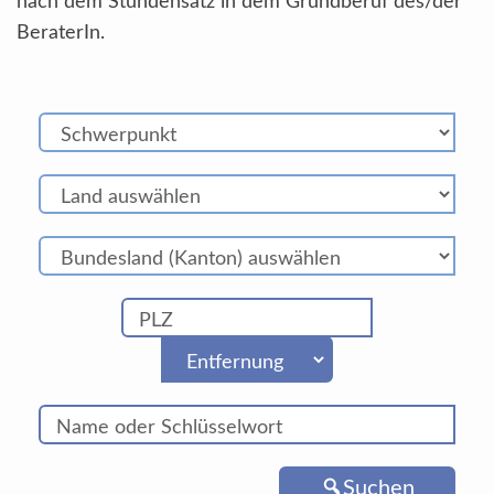
nach dem Stundensatz in dem Grundberuf des/der
BeraterIn.
Suchen