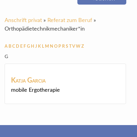
Anschrift privat
»
Referat zum Beruf
»
Orthopädietechnikmechaniker*in
A
B
C
D
E
F
G
H
J
K
L
M
N
O
P
R
S
T
V
W
Z
G
Katja
Garcia
mobile Ergotherapie