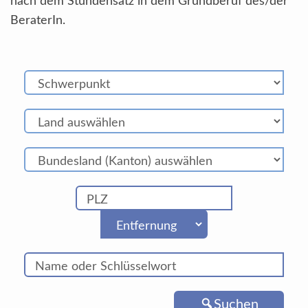
nach dem Stundensatz in dem Grundberuf des/der
BeraterIn.
Suchen