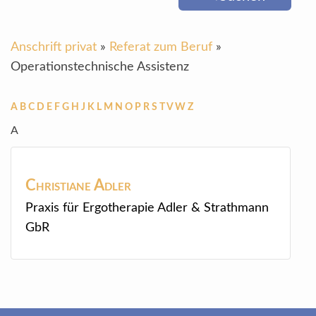
Anschrift privat
»
Referat zum Beruf
»
Operationstechnische Assistenz
A
B
C
D
E
F
G
H
J
K
L
M
N
O
P
R
S
T
V
W
Z
A
Christiane
Adler
Praxis für Ergotherapie Adler & Strathmann
GbR