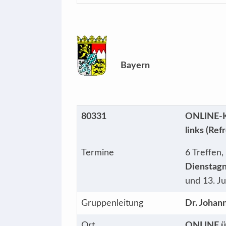
Bayern
80331
ONLINE-Ki
links (Ref
Termine
6 Treffen,
Dienstagn
und 13. J
Gruppenleitung
Dr. Johann
Ort
ONLINE ü