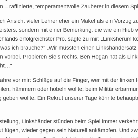
 – raffinierte, temperamentvolle Zauberer in diesem Spi
ch Ansicht vieler Lehrer eher ein Makel als ein Vorzug z
eisters, sondern mit einer Bemerkung, die wie ein Hieb
hlands erfolgreichster Pro, sagte zu mir: „Linksherum k
was ich brauche?“ „Wir müssten einen Linkshändersatz 
son vorbei. Probieren Sie’s rechts. Ben Hogan hat als Li
cht…“
ahre vor mir: Schläge auf die Finger, wer mit der linken
feilen, hämmern oder hobeln wollte; beim Militär erbarmu
g geben wollte. Ein Rekrut unserer Tage könnte behaupt
stellung, Linkshänder stünden beim Spiel immer verkehrt
ut fügen, wieder gegen sein Naturell ankämpfen. Und 