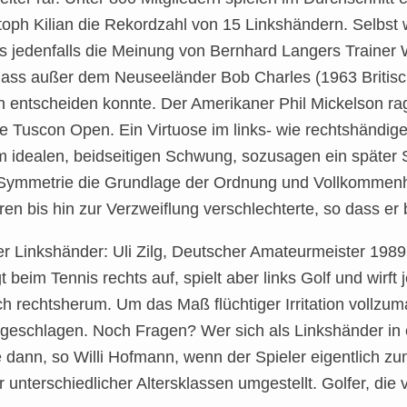
oph Kilian die Rekordzahl von 15 Linkshändern. Selbst 
 jedenfalls die Meinung von Bernhard Langers Trainer W
dass außer dem Neuseeländer Bob Charles (1963 Britisc
ch entscheiden konnte. Der Amerikaner Phil Mickelson ra
 Tuscon Open. Ein Virtuose im links- wie rechtshändige
dem idealen, beidseitigen Schwung, sozusagen ein später
t die Symmetrie die Grundlage der Ordnung und Vollkommen
ren bis hin zur Verzweiflung verschlechterte, so dass er
er Linkshänder: Uli Zilg, Deutscher Amateurmeister 1989,
t beim Tennis rechts auf, spielt aber links Golf und wirf
ch rechtsherum. Um das Maß flüchtiger Irritation vollzum
s geschlagen. Noch Fragen? Wer sich als Linkshänder in
 dann, so Willi Hofmann, wenn der Spieler eigentlich 
unterschiedlicher Altersklassen umgestellt. Golfer, die 