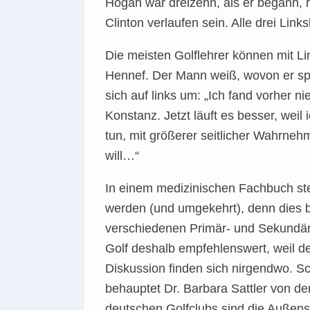
Hogan war dreizehn, als er begann, 
Clinton verlaufen sein. Alle drei Lin
Die meisten Golflehrer können mit Li
Hennef. Der Mann weiß, wovon er spr
sich auf links um: „Ich fand vorher ni
Konstanz. Jetzt läuft es besser, wei
tun, mit größerer seitlicher Wahrne
will…“
In einem medizinischen Fachbuch ste
werden (und umgekehrt), denn dies b
verschiedenen Primär- und Sekundärf
Golf deshalb empfehlenswert, weil der
Diskussion finden sich nirgendwo. S
behauptet Dr. Barbara Sattler von der
deutschen Golfclubs sind die Außense