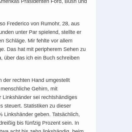
 Amerikas Präsidenten Ford, Bush und
, so Frederico von Rumohr, 28, aus
den unter Par spielend, stellte er
en Schläge. Mir fehlte vor allem
inge. Das hat mit peripherem Sehen zu
, über das ich ein Buch schreiben
h der rechten Hand umgestellt
 menschliche Gehirn, mit
r Linkshänder sei rechtshändiges
 steuert. Statistiken zu dieser
% Linkshänder geben. Tatsächlich,
eißig bis fünfzig Prozent sein. In
etwa acht bis zehn linkshändig, beim