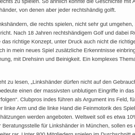
rechts zu spielen. So ähnlich könnte die Geschichte mit
kshänder, von denen aber jeder rechtshändig golft.
nkshändern, die rechts spielen, nicht sehr gut umgehen
icht. Nach 18 Jahren rechtshändigem Golf und dabei Run
e das richtige Konzept, unter Druck auch nicht die richtig
l ich in mein neues Spiel zusätzliche Erkenntnisse einbr
hmung, mit Drehsinn und Beinigkeit. Ein komplexes Thema
ht zu lesen, „Linkshänder dürfen nicht auf den Gebrauc
edeute einen der massivsten unblutigen Eingriffe in das
olgen“. Clubpros indes führen als Argument ins Feld, fü
 linke Arm und die linke Hand die Feinmotorik des Spiels
chätzungen werden angeboten. Weltweit soll es etwa 10
 Beratungsstelle für Linkshänder in München, sollen es dr
iter rar. Unter 800 Mitgliedern spielen im Durchschnitt 