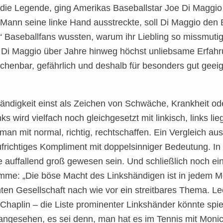
e Legende, ging Amerikas Baseballstar Joe Di Maggio a
Mann seine linke Hand ausstreckte, soll Di Maggio den 
 Baseballfans wussten, warum ihr Liebling so missmutig, 
e Di Maggio über Jahre hinweg höchst unliebsame Erfah
echenbar, gefährlich und deshalb für besonders gut gee
händigkeit einst als Zeichen von Schwäche, Krankheit ode
nks wird vielfach noch gleichgesetzt mit linkisch, links l
man mit normal, richtig, rechtschaffen. Ein Vergleich au
ufrichtiges Kompliment mit doppelsinniger Bedeutung. I
re auffallend groß gewesen sein. Und schließlich noch e
mme: „Die böse Macht des Linkshändigen ist in jedem 
ten Gesellschaft nach wie vor ein streitbares Thema. Leo
 Chaplin – die Liste prominenter Linkshänder könnte spi
 angesehen, es sei denn, man hat es im Tennis mit Monic