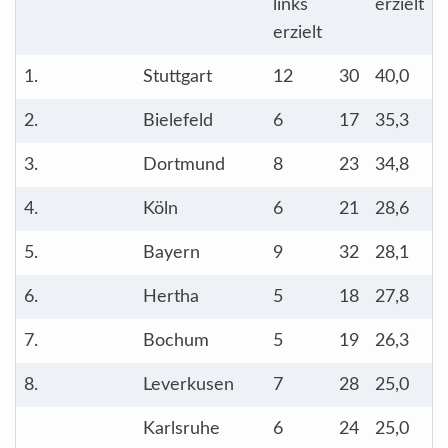
links
erzielt
erzielt
1.
Stuttgart
12
30
40,0
2.
Bielefeld
6
17
35,3
3.
Dortmund
8
23
34,8
4.
Köln
6
21
28,6
5.
Bayern
9
32
28,1
6.
Hertha
5
18
27,8
7.
Bochum
5
19
26,3
8.
Leverkusen
7
28
25,0
Karlsruhe
6
24
25,0