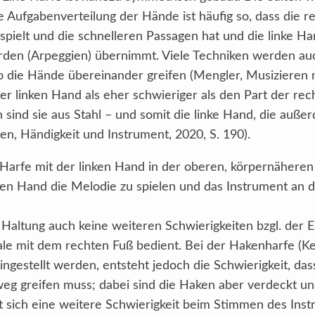
e Aufgabenverteilung der Hände ist häufig so, dass die r
spielt und die schnelleren Passagen hat und die linke Ha
orden (Arpeggien) übernimmt. Viele Techniken werden a
o die Hände übereinander greifen (Mengler, Musizieren mi
r linken Hand als eher schwieriger als den Part der rech
n sind sie aus Stahl – und somit die linke Hand, die auß
en, Händigkeit und Instrument, 2020, S. 190).
 Harfe mit der linken Hand in der oberen, körpernäheren
n Hand die Melodie zu spielen und das Instrument an di
r Haltung auch keine weiteren Schwierigkeiten bzgl. der E
le mit dem rechten Fuß bedient. Bei der Hakenharfe (Kelt
ingestellt werden, entsteht jedoch die Schwierigkeit, d
g greifen muss; dabei sind die Haken aber verdeckt und
t sich eine weitere Schwierigkeit beim Stimmen des Inst