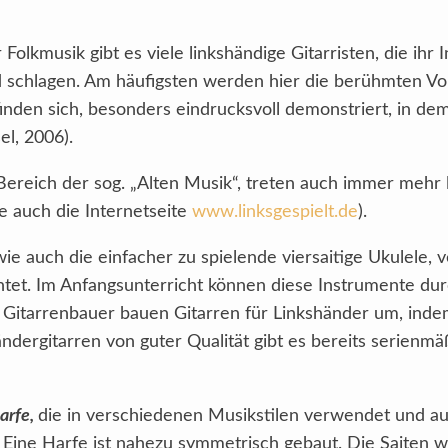
olkmusik gibt es viele linkshändige Gitarristen, die ihr
 schlagen. Am häufigsten werden hier die berühmten Vo
finden sich, besonders eindrucksvoll demonstriert, in d
l, 2006).
Bereich der sog. „Alten Musik“, treten auch immer mehr 
he auch die Internetseite
www.linksgespielt.de
).
e auch die einfacher zu spielende viersaitige Ukulele, v
chtet. Im Anfangsunterricht können diese Instrumente du
 Gitarrenbauer bauen Gitarren für Linkshänder um, ind
ndergitarren von guter Qualität gibt es bereits serienmä
arfe,
die in verschiedenen Musikstilen verwendet und a
. Eine Harfe ist nahezu symmetrisch gebaut. Die Saiten