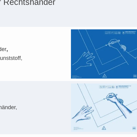
ür Rechtshänder
der
,
unststoff,
händer,