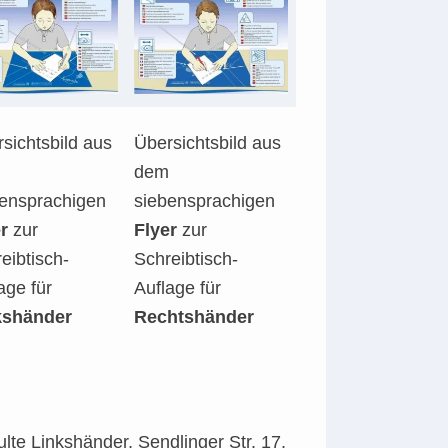
sichtsbild aus
Übersichtsbild aus
dem
bensprachigen
siebensprachigen
r
zur
Flyer
zur
eibtisch-
Schreibtisch-
age für
Auflage für
kshänder
Rechtshänder
te Linkshänder, Sendlinger Str. 17,