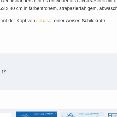
es Rechtshänders gibt es entweder als DIN A3-Block mi
53 x 40 cm in farbenfrohem, strapazierfähigem, abwasc
dient der Kopf von
Jobasa
, einer weisen Schildkröte.
1.19