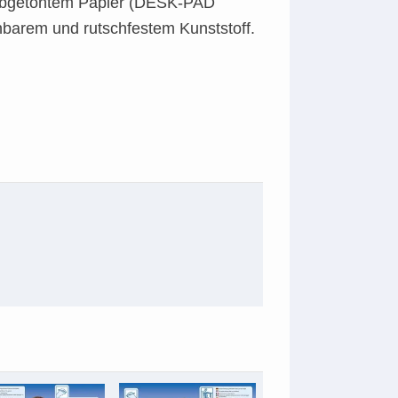
t abgetöntem Papier (DESK-PAD
hbarem und rutschfestem Kunststoff.