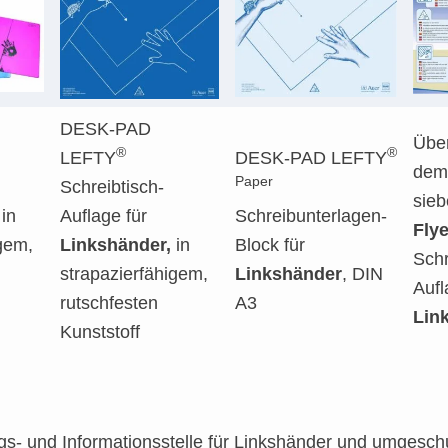
DESK-PAD
Über
®
®
LEFTY
DESK-PAD LEFTY
dem
Paper
Schreibtisch-
sie
 in
Auflage für
Schreibunterlagen-
Flye
igem,
Linkshänder,
in
Block für
Schr
strapazierfähigem,
Linkshänder
, DIN
Aufl
rutschfesten
A3
Lin
Kunststoff
s- und Informationsstelle für Linkshänder und umgeschul