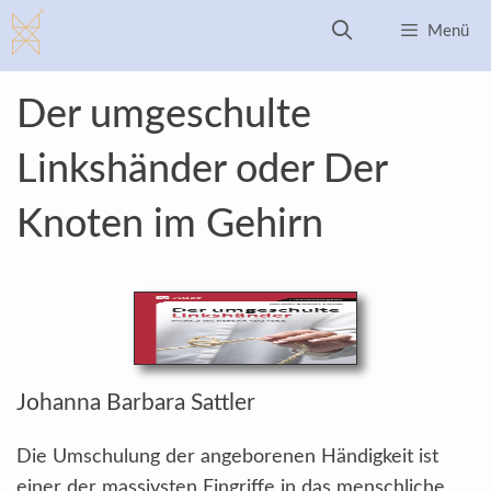
Zum
Menü
Inhalt
springen
Der umgeschulte
Linkshänder oder Der
Knoten im Gehirn
Johanna Barbara Sattler
Die Umschulung der angeborenen Händigkeit ist
einer der massivsten Eingriffe in das menschliche