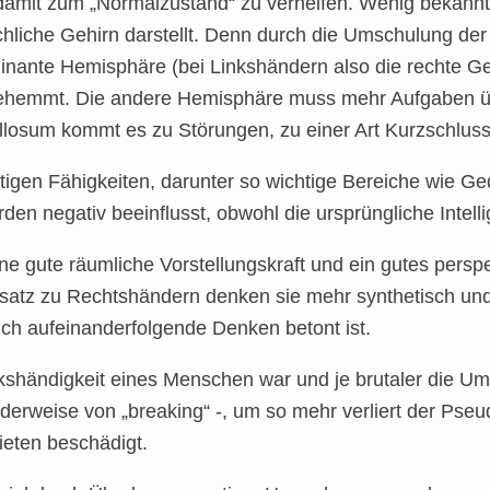
damit zum „Normalzustand“ zu verhelfen. Wenig bekannt
chliche Gehirn darstellt. Denn durch die Umschulung der 
nte Hemisphäre (bei Linkshändern also die rechte Gehi
gehemmt. Die andere Hemisphäre muss mehr Aufgaben ü
allosum kommt es zu Störungen, zu einer Art Kurzschlus
stigen Fähigkeiten, darunter so wichtige Bereiche wie Ge
den negativ beeinflusst, obwohl die ursprüngliche Intelli
e gute räumliche Vorstellungskraft und ein gutes perspe
z zu Rechtshändern denken sie mehr synthetisch und 
ich aufeinanderfolgende Denken betont ist.
nkshändigkeit eines Menschen war und je brutaler die Um
erweise von „breaking“ -, um so mehr verliert der Pse
ieten beschädigt.