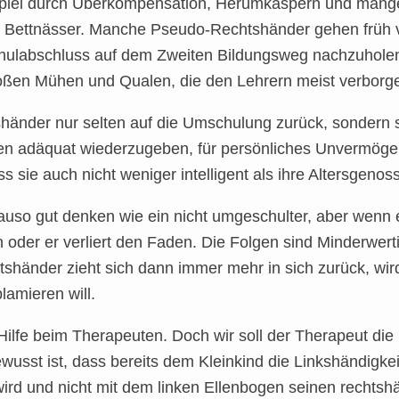
ispiel durch Überkompensation, Herumkaspern und mange
ch Bettnässer. Manche Pseudo-Rechtshänder gehen früh 
hulabschluss auf dem Zweiten Bildungsweg nachzuholen
großen Mühen und Qualen, die den Lehrern meist verborge
änder nur selten auf die Umschulung zurück, sondern sie
ken adäquat wiederzugeben, für persönliches Unvermö
 sie auch nicht weniger intelligent als ihre Altersgenos
so gut denken wie ein nicht umgeschulter, aber wenn e
ern oder er verliert den Faden. Die Folgen sind Minderwe
änder zieht sich dann immer mehr in sich zurück, wir
lamieren will.
lfe beim Therapeuten. Doch wir soll der Therapeut die 
sst ist, dass bereits dem Kleinkind die Linkshändigkeit
ird und nicht mit dem linken Ellenbogen seinen rechts