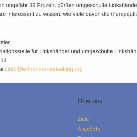
von ungefähr 38 Prozent dürften umgeschulte Linkshände
 interessant zu wissen, wie viele davon die therapeuti
tler
mationsstelle für Linkshänder und umgeschulte Linkshänd
 14
il:
info@lefthander-consulting.org
Über uns
Ziele
Angebote