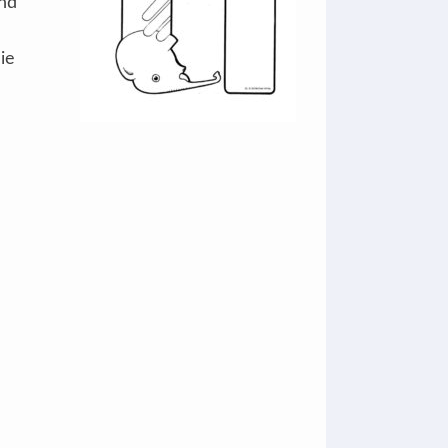
und
ie