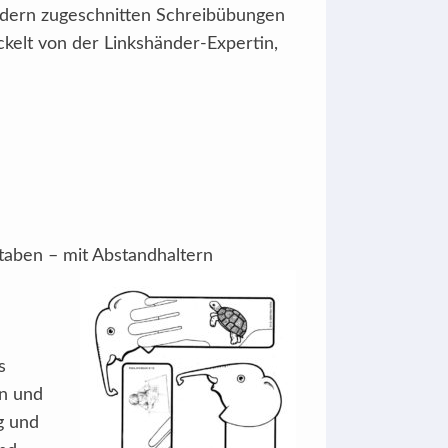
ändern zugeschnitten Schreibübungen
ckelt von der Linkshänder-Expertin,
staben – mit Abstandhaltern
s
rn und
g und