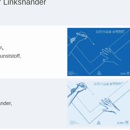
r Linkshänder
r
,
unststoff,
änder,