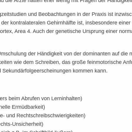
d die Ärzte hatten eher wenig mit Fragen der Händigkei
eitstudien und Beobachtungen in der Praxis ist inzwis
r kontralateralen Gehirnhälfte ist, insbesondere einer 
Kortex, Area 4. Auch der genetische Ursprung einer nor
 Umschulung der Händigkeit von der dominanten auf die 
gkeiten wie dem Schreiben, das große feinmotorische Anfo
nd Sekundärfolgeerscheinungen kommen kann.
rs beim Abrufen von Lerninhalten)
nelle Ermüdbarkeit)
e- und Rechtschreibschwierigkeiten)
chts-Unsicherheit)