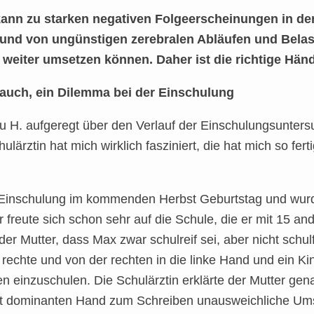
ann zu starken negativen Folgeerscheinungen in de
und von ungünstigen zerebralen Abläufen und Belast
eiter umsetzen können. Daher ist die richtige Händ
auch, ein Dilemma bei der Einschulung
Frau H. aufgeregt über den Verlauf der Einschulungsunter
ulärztin hat mich wirklich fasziniert, die hat mich so fer
 Einschulung im kommenden Herbst Geburtstag und wurd
 Er freute sich schon sehr auf die Schule, die er mit 15
 der Mutter, dass Max zwar schulreif sei, aber nicht sch
ie rechte und von der rechten in die linke Hand und ein Ki
en einzuschulen. Die Schulärztin erklärte der Mutter gen
t dominanten Hand zum Schreiben unausweichliche Ums