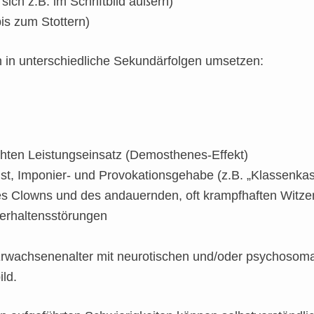
sich z.B. im Schriftbild äußern)
s zum Stottern)
 in unterschiedliche Sekundärfolgen umsetzen:
ten Leistungseinsatz (Demosthenes-Effekt)
st, Imponier- und Provokationsgehabe (z.B. „Klassenkasp
es Clowns und des andauernden, oft krampfhaften Witz
Verhaltensstörungen
 Erwachsenenalter mit neurotischen und/oder psychoso
ld.