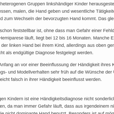
terogenen Gruppen linkshändiger Kinder herausgestellt
, essen, malen, die Hand geben und wesentliche Tätigkeit
nd zum Wechseln der bevorzugten Hand kommt. Das gleic
 schon feststellbar ist, ohne dass man Gefahr einer Fehl
Hemiparese läuft, liegt bei 12 bis 16 Monaten. Manche 
der linken Hand bei ihrem Kind, allerdings aus oben ge
ht als endgültige Diagnose festgelegt werden.
n Anfang an vor einer Beeinflussung der Händigkeit ihr
gs- und Modellverhalten sehr früh auf die Wünsche der
eicht falsch in ihrer Händigkeit beeinflusst werden.
gen Kindern ist eine Händigkeitsdiagnose nicht sonderlic
den, da man immer Gefahr läuft, dass aus irgendeinem 
die nicht dominante Hand benutzt. Besonders ist auf mögl